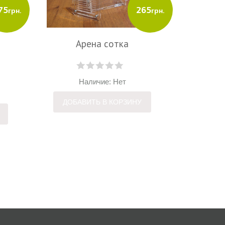
75
265
грн.
грн.
ДОБА
Арена сотка
Наличие: Нет
ДОБАВИТЬ В КОРЗИНУ