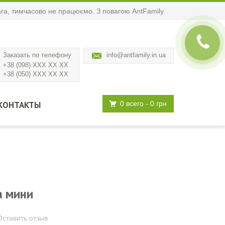
вага, тимчасово не працюємо. З повагою AntFamily
Заказать по телефону
info@antfamily.in.ua
+38 (098) XXX XX XX
+38 (050) XXX XX XX
КОНТАКТЫ
0 всего
- 0 грн
а мини
Оставить отзыв