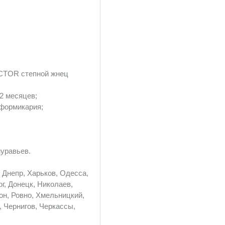
TOR степной жнец
12 месяцев;
 формикария;
муравьев.
 Днепр, Харьков, Одесса,
г, Донецк, Николаев,
он, Ровно, Хмельницкий,
 Чернигов, Черкассы,