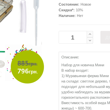
Состояние:
Новое
Скидка*:
10%
Наличие:
Нет
Д
Описание:
885
грн.
Набор для новичка Мини
796
В набор входит:
грн.
1) Муравьиная ферма Мини 
на складе: светлое дерево,
подходит для небольшой му
удобно наблюдать за мурав
горизонтального расположе
Вместимость особей вида Me
жнецы) ~ 600-700.